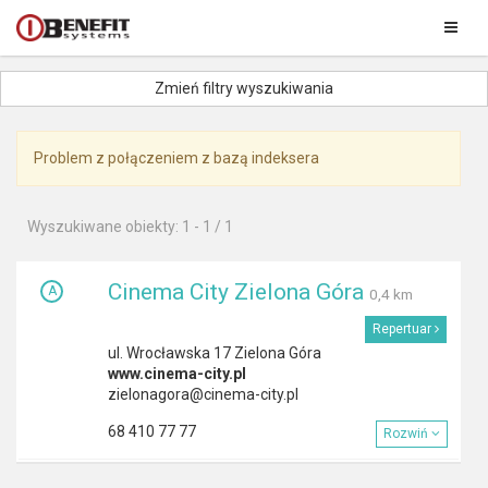
Zmień filtry wyszukiwania
Problem z połączeniem z bazą indeksera
Wyszukiwane obiekty: 1 - 1 / 1
Cinema City Zielona Góra
A
0,4 km
Repertuar
ul. Wrocławska 17 Zielona Góra
www.cinema-city.pl
zielonagora@cinema-city.pl
68 410 77 77
Rozwiń